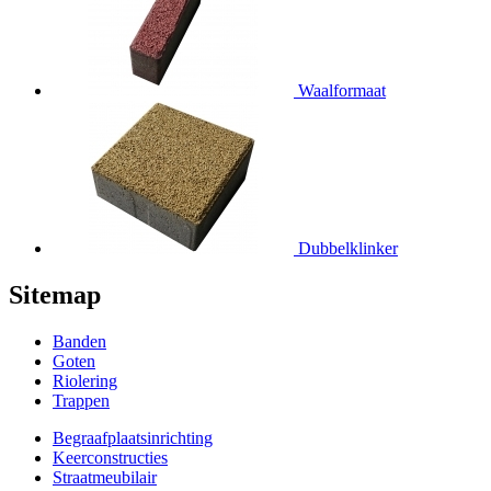
Waalformaat
Dubbelklinker
Sitemap
Banden
Goten
Riolering
Trappen
Begraafplaatsinrichting
Keerconstructies
Straatmeubilair