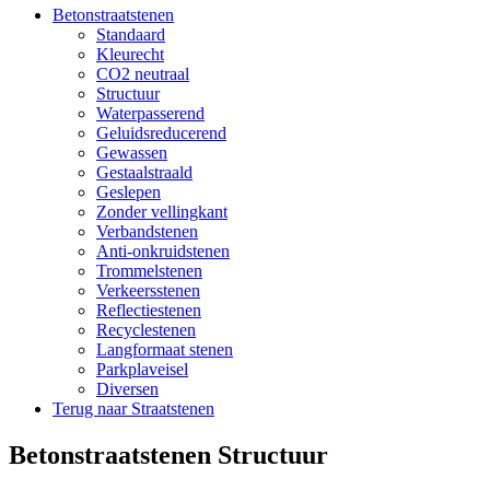
Betonstraatstenen
Standaard
Kleurecht
CO2 neutraal
Structuur
Waterpasserend
Geluidsreducerend
Gewassen
Gestaalstraald
Geslepen
Zonder vellingkant
Verbandstenen
Anti-onkruidstenen
Trommelstenen
Verkeersstenen
Reflectiestenen
Recyclestenen
Langformaat stenen
Parkplaveisel
Diversen
Terug naar Straatstenen
Betonstraatstenen Structuur