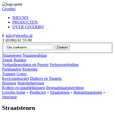
Giverbo
NIEUWS
PRODUCTEN
OVER GIVERBO
E
info@giverbo.nl
T
(0186) 61 55 00
Straatstenen
Straatmeubilair
Tegels
Banden
Verhardingsplaten en Poeren
Verkeersgeleiding
Parkbanden
Riolering
Trappen
Goten
Keerconstructies
Duikers en Tunnels
Bruggen
Waterbeheersing
Kolken en putafdekkingen
Begraafplaatsinrichting
Giverbo home
»
Producten
»
Straatstenen
»
Betonstraatstenen
»
Structuur
Straatstenen