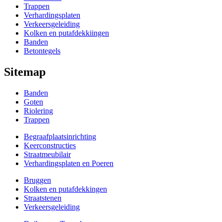
Trappen
Verhardingsplaten
Verkeersgeleiding
Kolken en putafdekkiingen
Banden
Betontegels
Sitemap
Banden
Goten
Riolering
Trappen
Begraafplaatsinrichting
Keerconstructies
Straatmeubilair
Verhardingsplaten en Poeren
Bruggen
Kolken en putafdekkingen
Straatstenen
Verkeersgeleiding