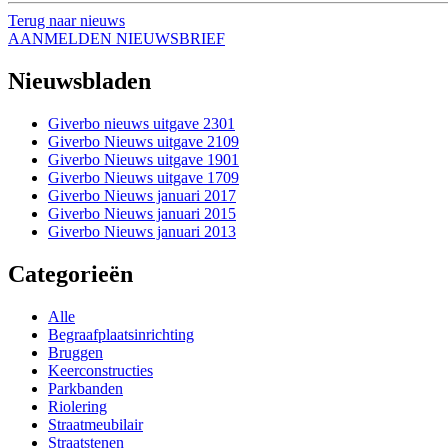
Terug naar nieuws
AANMELDEN NIEUWSBRIEF
Nieuwsbladen
Giverbo nieuws uitgave 2301
Giverbo Nieuws uitgave 2109
Giverbo Nieuws uitgave 1901
Giverbo Nieuws uitgave 1709
Giverbo Nieuws januari 2017
Giverbo Nieuws januari 2015
Giverbo Nieuws januari 2013
Categorieën
Alle
Begraafplaatsinrichting
Bruggen
Keerconstructies
Parkbanden
Riolering
Straatmeubilair
Straatstenen