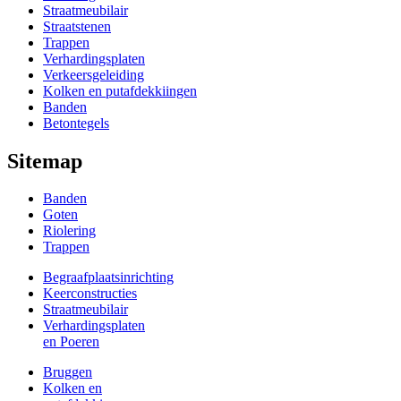
Straatmeubilair
Straatstenen
Trappen
Verhardingsplaten
Verkeersgeleiding
Kolken en putafdekkiingen
Banden
Betontegels
Sitemap
Banden
Goten
Riolering
Trappen
Begraafplaatsinrichting
Keerconstructies
Straatmeubilair
Verhardingsplaten
en Poeren
Bruggen
Kolken en