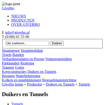
Giverbo
NIEUWS
PRODUCTEN
OVER GIVERBO
E
info@giverbo.nl
T
(0186) 61 55 00
Straatstenen
Straatmeubilair
Tegels
Banden
Verhardingsplaten en Poeren
Verkeersgeleiding
Parkbanden
Riolering
Trappen
Goten
Keerconstructies
Duikers en Tunnels
Bruggen
Waterbeheersing
Kolken en putafdekkingen
Begraafplaatsinrichting
Giverbo home
»
Producten
»
Duikers en Tunnels
»
Tunnels
Duikers en Tunnels
Tunnels