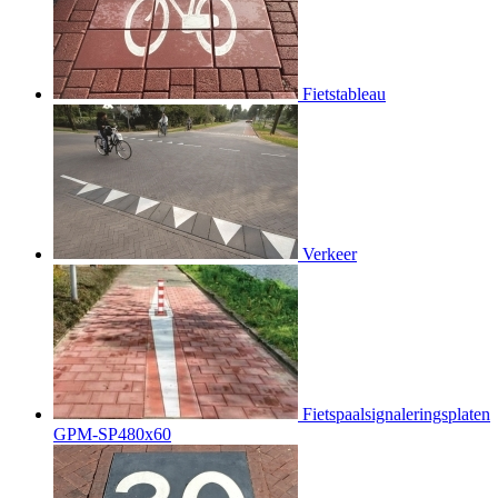
Fietstableau
Verkeer
Fietspaalsignaleringsplaten
GPM-SP480x60