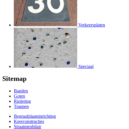
Verkeersplaten
Speciaal
Sitemap
Banden
Goten
Riolering
Trappen
Begraafplaatsinrichting
Keerconstructies
Straatmeubilair