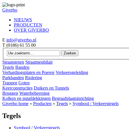
Giverbo
NIEUWS
PRODUCTEN
OVER GIVERBO
E
info@giverbo.nl
T
(0186) 61 55 00
Straatstenen
Straatmeubilair
Tegels
Banden
Verhardingsplaten en Poeren
Verkeersgeleiding
Parkbanden
Riolering
Trappen
Goten
Keerconstructies
Duikers en Tunnels
Bruggen
Waterbeheersing
Kolken en putafdekkingen
Begraafplaatsinrichting
Giverbo home
»
Producten
»
Tegels
»
Symbool / Verkeerstegels
Tegels
Symbool / Verkeerstegels