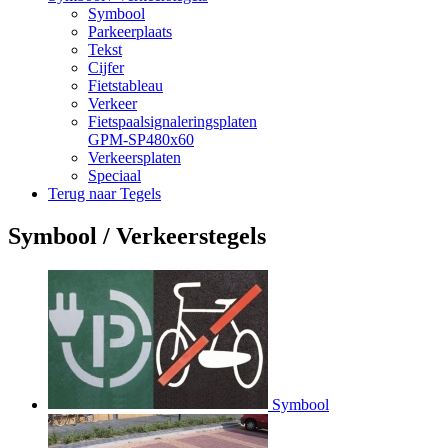
Symbool
Parkeerplaats
Tekst
Cijfer
Fietstableau
Verkeer
Fietspaalsignaleringsplaten
GPM-SP480x60
Verkeersplaten
Speciaal
Terug naar Tegels
Symbool / Verkeerstegels
Symbool