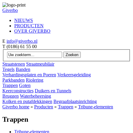
Giverbo
NIEUWS
PRODUCTEN
OVER GIVERBO
E
info@giverbo.nl
T
(0186) 61 55 00
Straatstenen
Straatmeubilair
Tegels
Banden
Verhardingsplaten en Poeren
Verkeersgeleiding
Parkbanden
Riolering
Trappen
Goten
Keerconstructies
Duikers en Tunnels
Bruggen
Waterbeheersing
Kolken en putafdekkingen
Begraafplaatsinrichting
Giverbo home
»
Producten
»
Trappen
»
Tribune-elementen
Trappen
Tribune-elementen