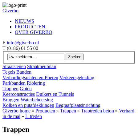
Giverbo
NIEUWS
PRODUCTEN
OVER GIVERBO
E
info@giverbo.nl
T
(0186) 61 55 00
Straatstenen
Straatmeubilair
Tegels
Banden
Verhardingsplaten en Poeren
Verkeersgeleiding
Parkbanden
Riolering
Trappen
Goten
Keerconstructies
Duikers en Tunnels
Bruggen
Waterbeheersing
Kolken en putafdekkingen
Begraafplaatsinrichting
Giverbo home
»
Producten
»
Trappen
»
Traptreden beton
»
Verhard
in de mal
»
L-treden
Trappen