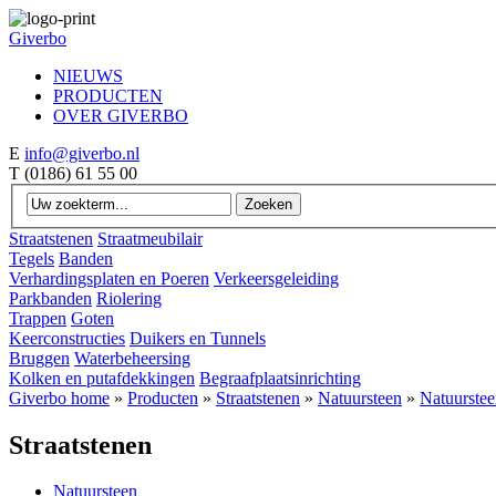
Giverbo
NIEUWS
PRODUCTEN
OVER GIVERBO
E
info@giverbo.nl
T
(0186) 61 55 00
Straatstenen
Straatmeubilair
Tegels
Banden
Verhardingsplaten en Poeren
Verkeersgeleiding
Parkbanden
Riolering
Trappen
Goten
Keerconstructies
Duikers en Tunnels
Bruggen
Waterbeheersing
Kolken en putafdekkingen
Begraafplaatsinrichting
Giverbo home
»
Producten
»
Straatstenen
»
Natuursteen
»
Natuurste
Straatstenen
Natuursteen